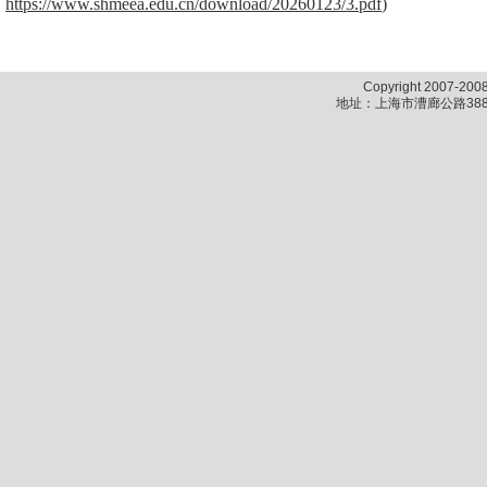
https://www.shmeea.edu.cn/download/20260123/3.pdf
)
Copyright 2007-2
地址：上海市漕廊公路388