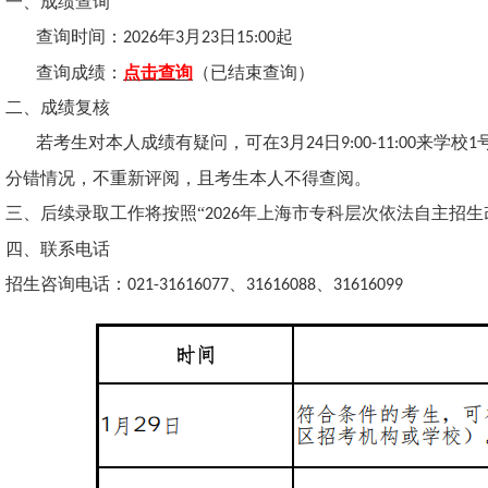
一、成绩查询
查询时间：
年
月
日
起
202
6
3
23
1
5
:00
查询成绩：
点击查询
（已结束查询）
二、
成绩复核
若考生对本人成绩有疑问，可在
月
日
来学校
3
24
9:00-11:00
1
分错情况，不重新评阅，且考生本人不得查阅。
三、
后续录取工作将按照
“
年上海市专科层次依法自主招生
202
6
四、
联系电话
招生咨询电话：
、
、
021-31616077
31616088
3161609
9