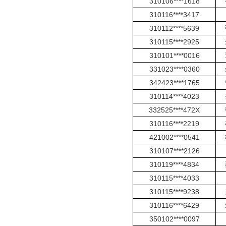
310106****1618
310116****3417
310112****5639
310115****2925
310101****0016
331023****0360
342423****1765
310114****4023
332525****472X
310116****2219
421002****0541
310107****2126
310119****4834
310115****4033
310115****9238
310116****6429
350102****0097