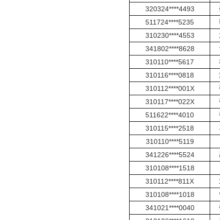
320324****4493
511724****5235
310230****4553
341802****8628
310110****5617
310116****0818
310112****001X
310117****022X
511622****4010
310115****2518
310110****5119
341226****5524
310108****1518
310112****811X
310108****1018
341021****0040