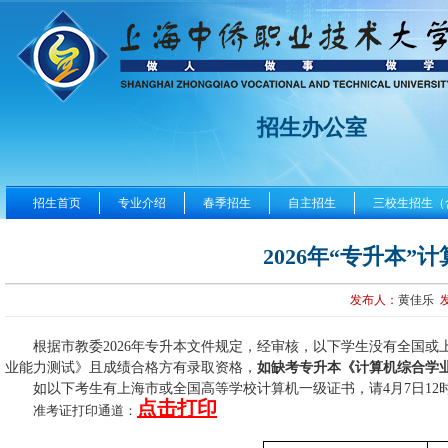
招生办公室
招生首页
专业介绍
春季招生
自主招生
三校生招生（
2026年“专升本
发布人：
黄佳乐
根据市教委
202
6
年专升本文件规定，经审核，
以下
学生没有全国或
业能力测试
》
且成绩合格
方有录取资格
，
如缺考专升本
《
计算机综合学
如
以下
考生有上海市或全国高等学校计算机一级证书，请
4月
7
日
1
2
点击打印
准考证打印通道：