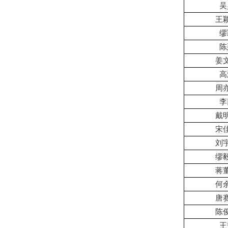
吴
王
缪
陈
姜
高
周
李
戴
宋
刘
缪
蒋
何
唐
陈
王