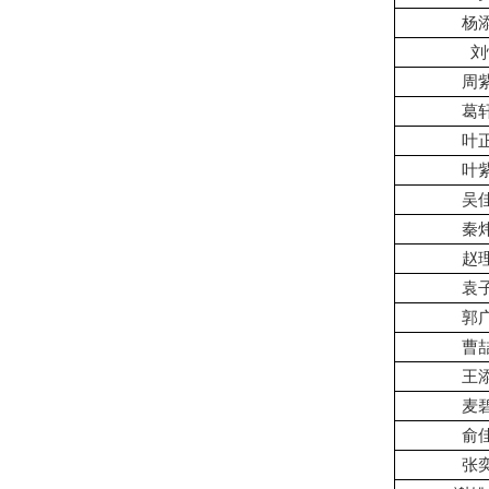
杨
刘
周
葛
叶
叶
吴
秦
赵
袁
郭
曹
王
麦
俞
张