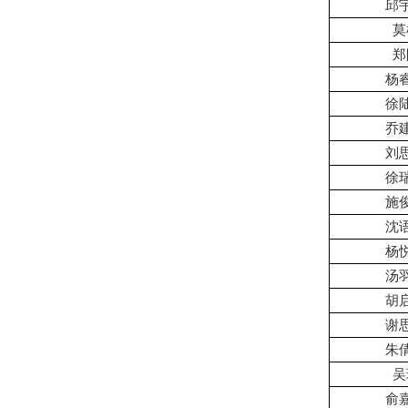
邱
莫
郑
杨
徐
乔
刘
徐
施
沈
杨
汤
胡
谢
朱
吴
俞