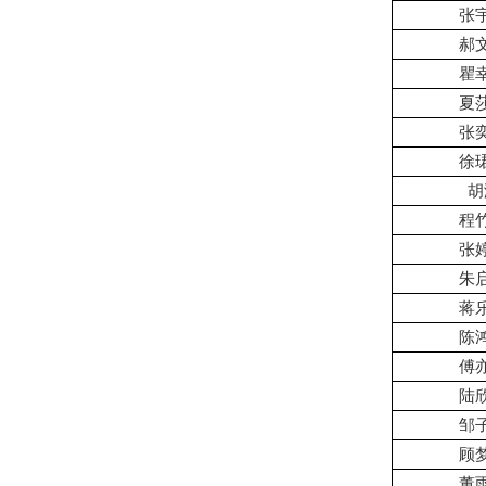
张
郝
瞿
夏
张
徐
胡
程
张
朱
蒋
陈
傅
陆
邹
顾
董