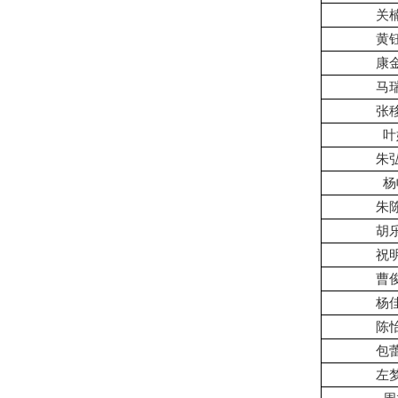
关
黄
康
马
张
叶
朱
杨
朱
胡
祝
曹
杨
陈
包
左