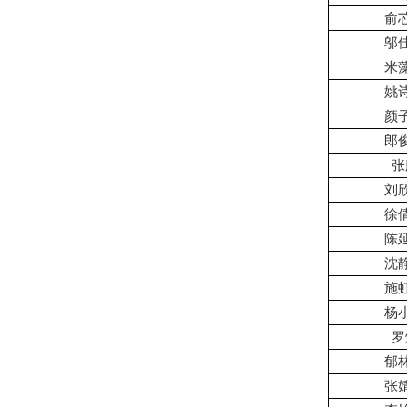
俞
邬
米
姚
颜
郎
张
刘
徐
陈
沈
施
杨
罗
郁
张