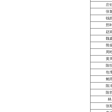
庄
张
钱
邢
赵
魏
熊
周
黄
陈
包
鲍
陈
陈
林
张