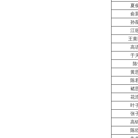
夏
俞
孙
江
王黄
高
于
陈
黄
陈
褚
花
叶
张
高
陈