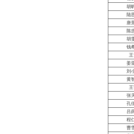
胡
陆
唐
陈
胡
钱
王
姜
刘
黄
王
张
孔
吕
程
曹