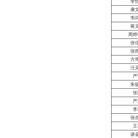
李
康
韦
蒋
周烨
张
张
方
汪
严
朱
张
严
李
张
王
谈