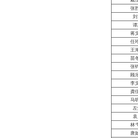
戴
张
刘
谭
蒋
任
王
苗
张
顾
李
龚
马
左
袁
林
唐