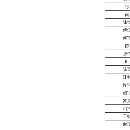
徐
尚
陆
傅
何
陈
强
叶
陈
汪
许
施
罗
山
王
俞