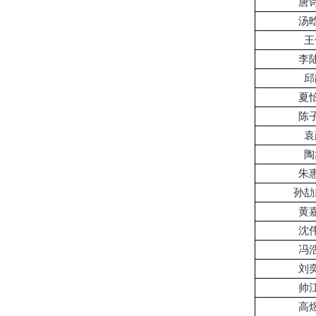
唐
汤
王
李
邱
夏
陈
袁
陶
朱
孙劼
黄
沈
冯
刘
帅
高