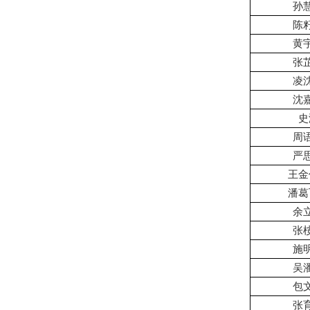
孙
陈
黄
张
凌
沈
史
周
严
王金
潘葛
余
张
施
吴
包
张