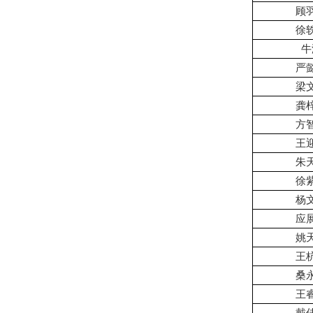
顾
徐
牛
严
梁
龚
方
王
朱
徐
杨
应
姚
王
桑
王