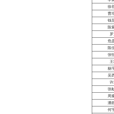
徐
曹
钱
陈
罗
危
陈
张
王
杨
吴
许
张
周
潘
何