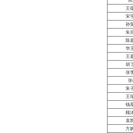
周
王
宋
孙
朱
陈
华
王
胡
张
张
朱
王
钱
顾
袁
方