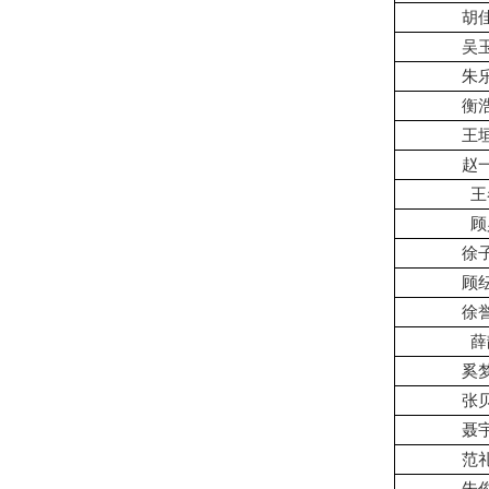
胡
吴
朱
衡
王
赵
王
顾
徐
顾
徐
薛
奚
张
聂
范