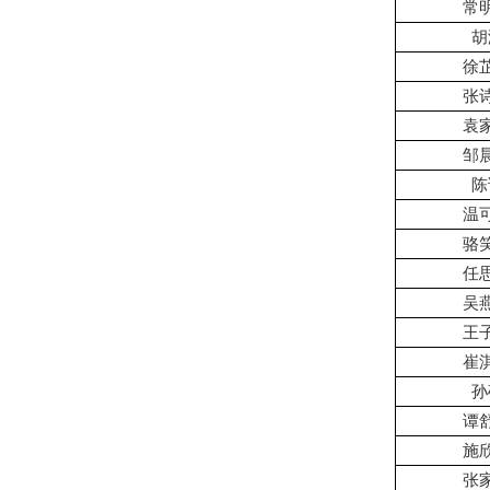
常
胡
徐
张
袁
邹
陈
温
骆
任
吴
王
崔
孙
谭
施
张