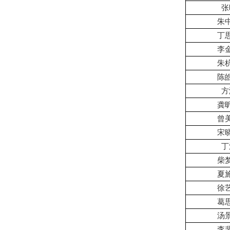
张
朱
丁
李
朱
陈
方
龚
曾
宋
丁
柴
夏
徐
葛
汤
李