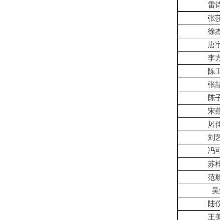
雷
张
徐
唐
李
陈
张
陈
宋
屠
刘
冯
苏
范
吴
陆
王