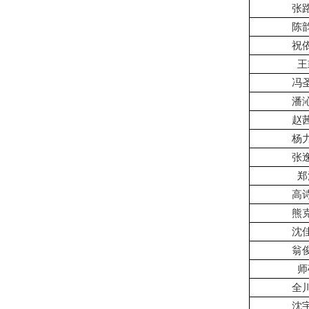
张
陈
祝
王
冯
潘
赵
杨
张
郑
高
熊
沈
翁
师
全
沈