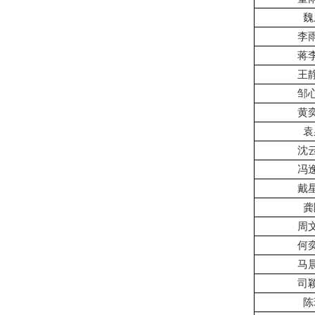
魏
李
蒋
王
邹
黄
袁
沈
冯
戴
龚
周
何
马
司
陈