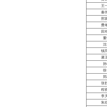
王
秦
邢
费
田
董
沈
钱
屠
孙
徐
郑
张
程
李
朱