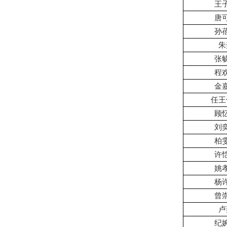
王
唐
孙
朱
张
程
金
任王
顾
刘
柏
许
姚
杨
曾
卢
纪