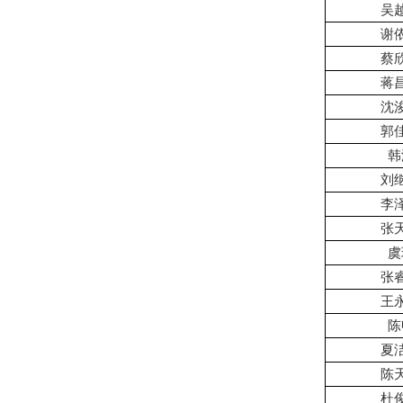
吴
谢
蔡
蒋
沈
郭
韩
刘
李
张
虞
张
王
陈
夏
陈
杜