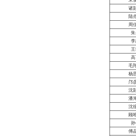
朱
诸
陆
周
朱
李
王
高
毛
杨
邝
沈
潘
沈
顾
孙
傅