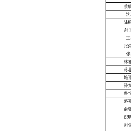
蔡
沈
陆
谢
王
张
张
林
蒋
施
孙
鲁
盛
俞
倪
谢