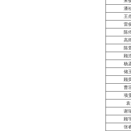
朱
潘
王
雷
陈
高
陈
顾
杨
储
顾
曹
项
袁
谢
顾
张