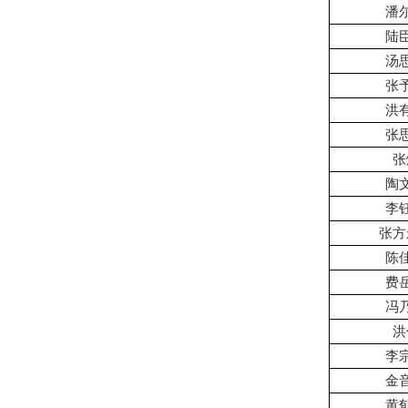
潘
陆
汤
张
洪
张
张
陶
李
张方
陈
费
冯
洪
李
金
黄